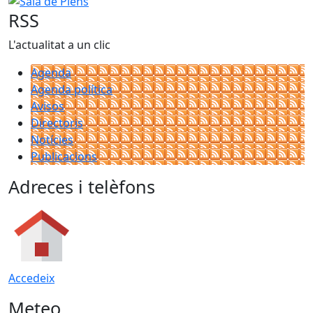
RSS
L'actualitat a un clic
Agenda
Agenda política
Avisos
Directoris
Notícies
Publicacions
Adreces i telèfons
Accedeix
Meteo