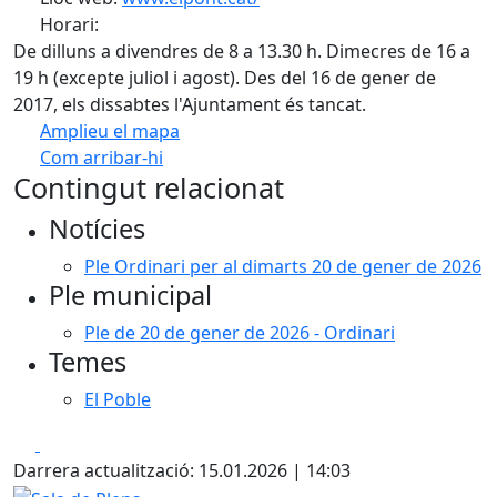
Horari:
De dilluns a divendres de 8 a 13.30 h. Dimecres de 16 a
19 h (excepte juliol i agost). Des del 16 de gener de
2017, els dissabtes l'Ajuntament és tancat.
Amplieu el mapa
Com arribar-hi
Leaflet
| ©
OpenStreetMap
contributors
Contingut relacionat
+
Notícies
−
Ple Ordinari per al dimarts 20 de gener de 2026
Ple municipal
Ple de 20 de gener de 2026 - Ordinari
Temes
El Poble
Facebook
X
Darrera actualització: 15.01.2026 | 14:03
Sala de Plens