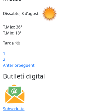
Dissabte, 8 d’agost
D
T.Màx: 36°
T
T.Min: 18°
T
Tarda
1
2
Anterior
Següent
Butlletí digital
Subscriu-te