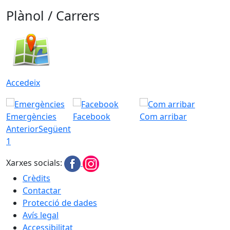
Plànol / Carrers
Accedeix
Emergències
Facebook
Com arribar
Anterior
Següent
1
Xarxes socials:
Crèdits
Contactar
Protecció de dades
Avís legal
Accessibilitat