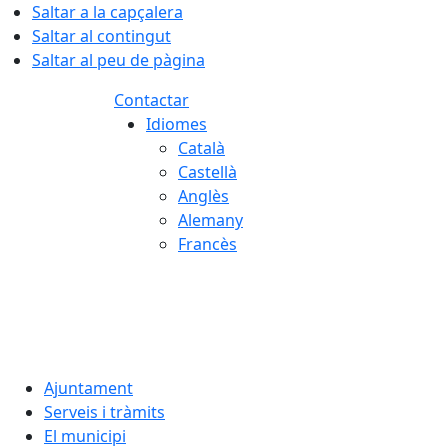
Saltar a la capçalera
Saltar al contingut
Saltar al peu de pàgina
Contactar
Idiomes
Català
Castellà
Anglès
Alemany
Francès
06.08.2026 | 10:20
Ajuntament
Serveis i tràmits
El municipi