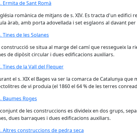
. Ermita de Sant Romà
. Ermita de Sant Romà
glésia romànica de mitjans de s. XIV. Es tracta d'un edifici
ula àrab, amb porta adovellada i set esglaons al davant per s
. Tines de les Solanes
. Tines de les Solanes
 construcció se situa al marge del camí que ressegueix la 
nes de dipòsit circular i dues edificacions auxiliars.
. Tines de la Vall del Flequer
. Tines de la Vall del Flequer
rant el s. XIX el Bages va ser la comarca de Catalunya que 
ctolitres de vi produïa (el 1860 el 64 % de les terres conrea
. Baumes Roges
8. Baumes Roges
 conjunt de les construccions es divideix en dos grups, sepa
nes, dues barraques i dues edificacions auxiliars.
. Altres construccions de pedra seca
. Altres construccions de pedra seca