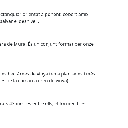
 rectangular orientat a ponent, cobert amb
alvar el desnivell.
riera de Mura. És un conjunt format per onze
més hectàrees de vinya tenia plantades i més
des de la comarca eren de vinya).
rats 42 metres entre ells; el formen tres