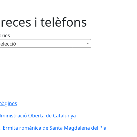
reces i telèfons
ories
elecció
pàgines
ministració Oberta de Catalunya
ministració Oberta de Catalunya
. Ermita romànica de Santa Magdalena del Pla
. Ermita romànica de Santa Magdalena del Pla