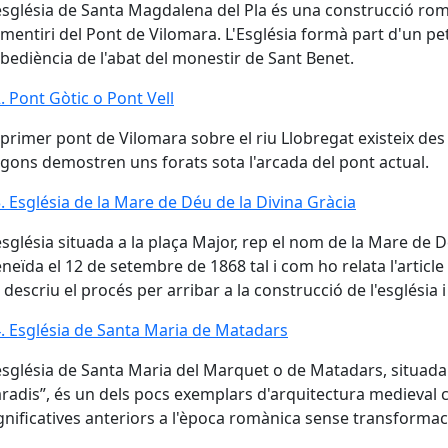
església de Santa Magdalena del Pla és una construcció rom
mentiri del Pont de Vilomara. L'Església formà part d'un p
obediència de l'abat del monestir de Sant Benet.
. Pont Gòtic o Pont Vell
. Pont Gòtic o Pont Vell
 primer pont de Vilomara sobre el riu Llobregat existeix des
gons demostren uns forats sota l'arcada del pont actual.
. Església de la Mare de Déu de la Divina Gràcia
. Església de la Mare de Déu de la Divina Gràcia
església situada a la plaça Major, rep el nom de la Mare de D
neïda el 12 de setembre de 1868 tal i com ho relata l'articl
 descriu el procés per arribar a la construcció de l'església i
. Església de Santa Maria de Matadars
. Església de Santa Maria de Matadars
església de Santa Maria del Marquet o de Matadars, situada
radis”, és un dels pocs exemplars d'arquitectura medieval 
gnificatives anteriors a l'època romànica sense transformac