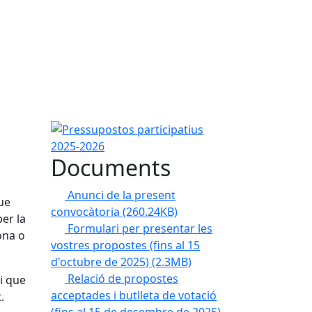
Pressupostos participatius 2025-2026
Documents
Anunci de la present
que
convocàtoria
(260.24KB)
er la
Formulari per presentar les
ona o
vostres propostes (fins al 15
d'octubre de 2025)
(2.3MB)
Relació de propostes
i que
acceptades i butlleta de votació
.