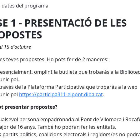
i dates del programa
SE 1 - PRESENTACIÓ DE LES
OPOSTES
al 15 d'octubre
les teves propostes! Ho pots fer de 2 maneres:
esencialment, omplint la butlleta que trobaràs a la Bibliote
nicipal.
través de la Plataforma Participativa que trobaràs a la web
unicipal
https://participa311-elpont.diba.cat
.
ot presentar propostes?
alsevol persona empadronada al Pont de Vilomara i Rocafo
jor de 16 anys. També ho podran fer les entitats.
s partits polítics, coalicions electorals i regidors/es no podr