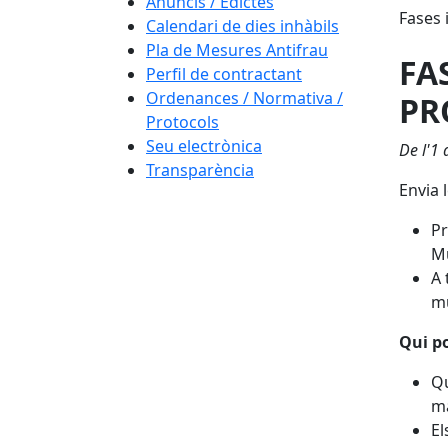
Anuncis / Edictes
Fases 
Calendari de dies inhàbils
Pla de Mesures Antifrau
FA
Perfil de contractant
Ordenances / Normativa /
PR
Protocols
Seu electrònica
De l'1 
Transparència
Envia 
Pr
Mu
A 
m
Qui p
Qu
ma
El