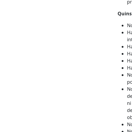
pr
Quins 
No
Ha
in
Ha
Ha
Ha
Ha
No
po
No
de
ni
de
ob
No
No