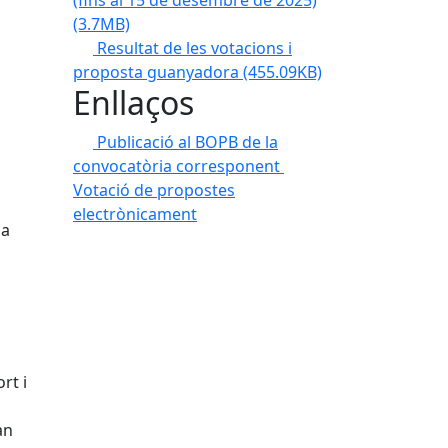
(fins al 15 de desembre de 2025)
(3.7MB)
Resultat de les votacions i
proposta guanyadora
(455.09KB)
Enllaços
Publicació al BOPB de la
convocatòria corresponent
Votació de propostes
electrònicament
ca
rt i
an