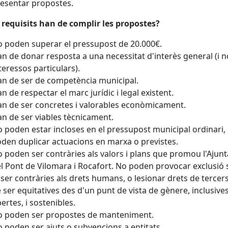
esentar propostes.
requisits han de complir les propostes?
 poden superar el pressupost de 20.000€.
n de donar resposta a una necessitat d'interès general (i n
teressos particulars).
n de ser de competència municipal.
n de respectar el marc jurídic i legal existent.
n de ser concretes i valorables econòmicament.
n de ser viables tècnicament.
 poden estar incloses en el pressupost municipal ordinari, 
den duplicar actuacions en marxa o previstes.
 poden ser contràries als valors i plans que promou l'Aju
l Pont de Vilomara i Rocafort. No poden provocar exclusió s
 ser contràries als drets humans, o lesionar drets de tercer
 ser equitatives des d'un punt de vista de gènere, inclusives
ertes, i sostenibles.
 poden ser propostes de manteniment.
 poden ser ajuts o subvencions a entitats.