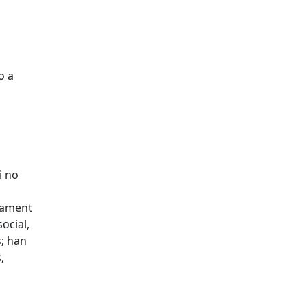
o a
i no
ntament
ocial,
s; han
,