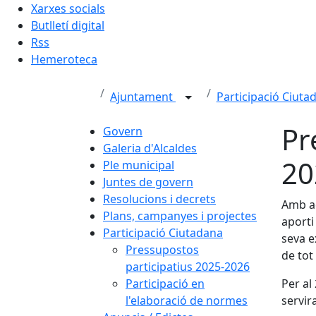
Xarxes socials
Butlletí digital
Rss
Hemeroteca
Ajuntament
Participació Ciut
Pr
Govern
Galeria d'Alcaldes
20
Ple municipal
Juntes de govern
Resolucions i decrets
Amb aq
Plans, campanyes i projectes
aporti
Participació Ciutadana
seva e
Pressupostos
de tot
participatius 2025-2026
Participació en
Per al
l'elaboració de normes
servir