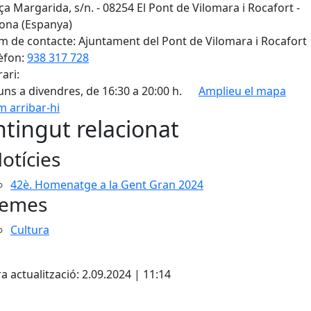
ça Margarida, s/n. - 08254 El Pont de Vilomara i Rocafort -
ona (Espanya)
 de contacte: Ajuntament del Pont de Vilomara i Rocafort
èfon:
938 317 728
ari:
luns a divendres, de 16:30 a 20:00 h.
Amplieu el mapa
 arribar-hi
Leaflet
| ©
OpenStreetMap
con
tingut relacionat
otícies
42è. Homenatge a la Gent Gran 2024
emes
Cultura
cebook
X
a actualització: 2.09.2024 | 11:14