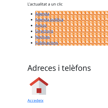
L'actualitat a un clic
Agenda
Agenda política
Avisos
Directoris
Notícies
Publicacions
Adreces i telèfons
Accedeix