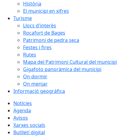
Història
El municipi en xifres
Turisme
Llocs d'interès
Rocafort de Bages
Patrimoni de pedra seca
Festes i fires
Rutes
Mapa del Patrimoni Cultural del municipi
Gigafoto panoràmica del municipi
On dormir
On menjar
Informació geogràfica
Notícies
Agenda
Avisos
Xarxes socials
Butlletí digital