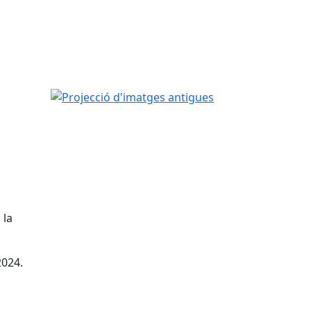
Projecció d'imatges antigues
 la
2024.