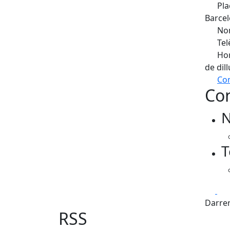
Pla
Barcel
Nom
Tel
Hor
de dil
Com
Con
+
N
−
T
Fa
Darrer
RSS