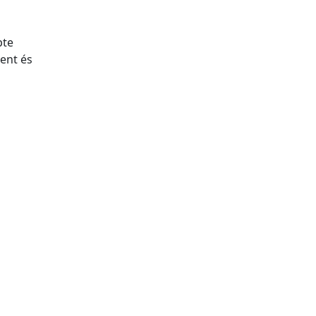
pte
ment és
tributors