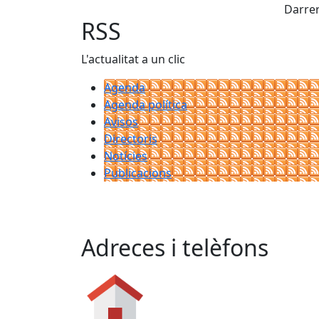
Darrer
RSS
L'actualitat a un clic
Agenda
Agenda política
Avisos
Directoris
Notícies
Publicacions
Adreces i telèfons