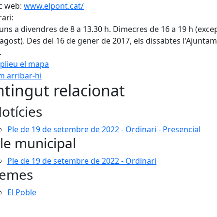
c web:
www.elpont.cat/
ari:
luns a divendres de 8 a 13.30 h. Dimecres de 16 a 19 h (exce
 i agost). Des del 16 de gener de 2017, els dissabtes l'Ajunta
.
plieu el mapa
 arribar-hi
Leaflet
| ©
OpenStreetMap
con
tingut relacionat
otícies
Ple de 19 de setembre de 2022 - Ordinari - Presencial
le municipal
Ple de 19 de setembre de 2022 - Ordinari
emes
El Poble
cebook
X