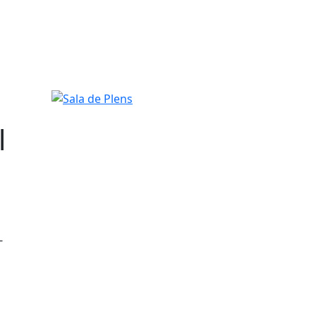
Sala de Plens
l
-