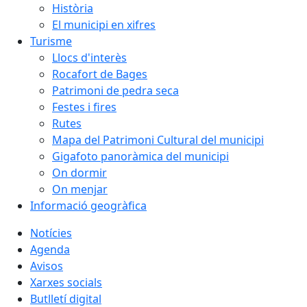
Història
El municipi en xifres
Turisme
Llocs d'interès
Rocafort de Bages
Patrimoni de pedra seca
Festes i fires
Rutes
Mapa del Patrimoni Cultural del municipi
Gigafoto panoràmica del municipi
On dormir
On menjar
Informació geogràfica
Notícies
Agenda
Avisos
Xarxes socials
Butlletí digital