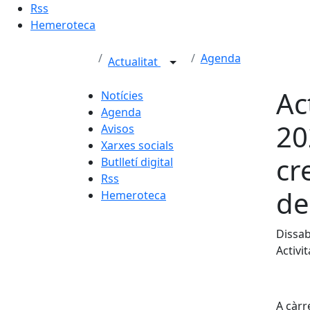
Rss
Hemeroteca
Agenda
Actualitat
Ac
Notícies
Agenda
20
Avisos
Xarxes socials
cr
Butlletí digital
Rss
de
Hemeroteca
Dissab
Activi
A càrr