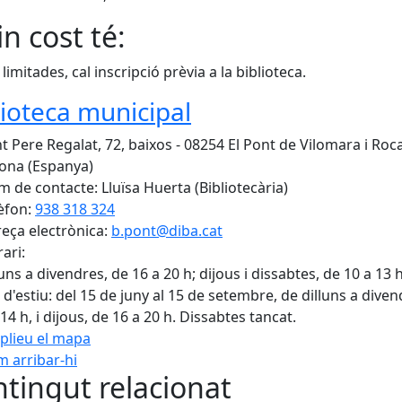
n cost té:
limitades, cal inscripció prèvia a la biblioteca.
lioteca municipal
t Pere Regalat, 72, baixos - 08254 El Pont de Vilomara i Roca
ona (Espanya)
 de contacte: Lluïsa Huerta (Bibliotecària)
èfon:
938 318 324
eça electrònica:
b.pont@diba.cat
ari:
luns a divendres, de 16 a 20 h; dijous i dissabtes, de 10 a 13 h
 d'estiu: del 15 de juny al 15 de setembre, de dilluns a diven
 14 h, i dijous, de 16 a 20 h. Dissabtes tancat.
plieu el mapa
 arribar-hi
Leaflet
| ©
OpenStreetMap
con
tingut relacionat