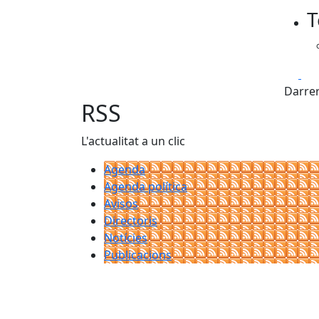
T
−
Fa
Darrer
RSS
L'actualitat a un clic
Agenda
Agenda política
Avisos
Directoris
Notícies
Publicacions