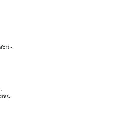
fort -
.
dres,
tributors