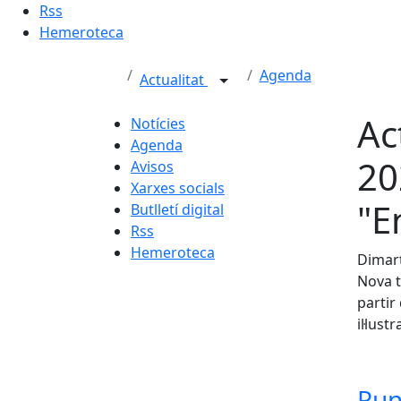
Rss
Hemeroteca
Agenda
Actualitat
Ac
Notícies
Agenda
20
Avisos
Xarxes socials
"E
Butlletí digital
Rss
Hemeroteca
Dimart
Nova t
partir
il·lust
Pun