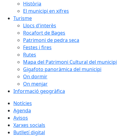
Història
El municipi en xifres
Turisme
Llocs d'interès
Rocafort de Bages
Patrimoni de pedra seca
Festes i fires
Rutes
Mapa del Patrimoni Cultural del municipi
Gigafoto panoràmica del municipi
On dormir
On menjar
Informació geogràfica
Notícies
Agenda
Avisos
Xarxes socials
Butlletí digital