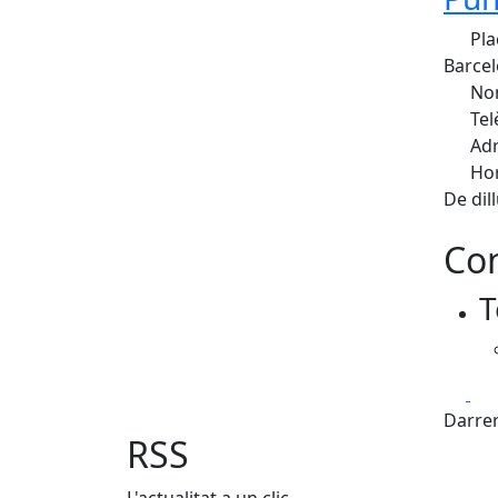
Pla
Barcel
Nom
Tel
Adr
Hor
De dil
Con
+
T
−
Fa
Darrer
RSS