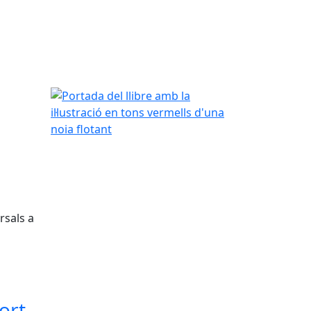
Portada del llibre amb la il·lustració en tons verme
rsals a
ort