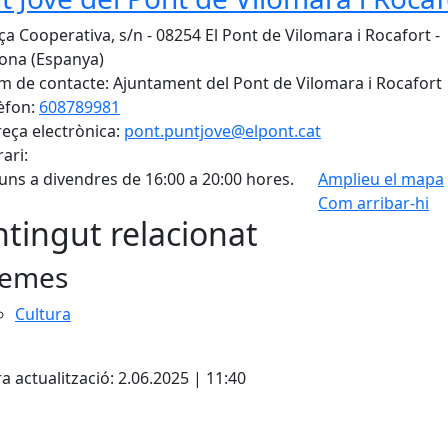
ça Cooperativa, s/n - 08254 El Pont de Vilomara i Rocafort -
ona (Espanya)
 de contacte: Ajuntament del Pont de Vilomara i Rocafort
èfon:
608789981
eça electrònica:
pont.puntjove@elpont.cat
ari:
luns a divendres de 16:00 a 20:00 hores.
Amplieu el mapa
Com arribar-hi
Leaflet
| ©
OpenStreetMap
con
tingut relacionat
emes
Cultura
cebook
X
a actualització: 2.06.2025 | 11:40