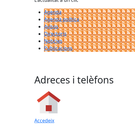
L'actualitat a un clic
Agenda
Agenda política
Avisos
Directoris
Notícies
Publicacions
Adreces i telèfons
Accedeix