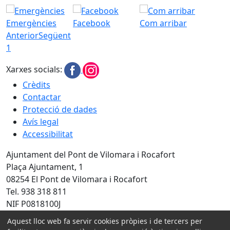
Emergències
Facebook
Com arribar
Anterior
Següent
1
Xarxes socials:
Crèdits
Contactar
Protecció de dades
Avís legal
Accessibilitat
Ajuntament del Pont de Vilomara i Rocafort
Plaça Ajuntament, 1
08254 El Pont de Vilomara i Rocafort
Tel. 938 318 811
NIF P0818100J
Aquest lloc web fa servir cookies pròpies i de tercers per