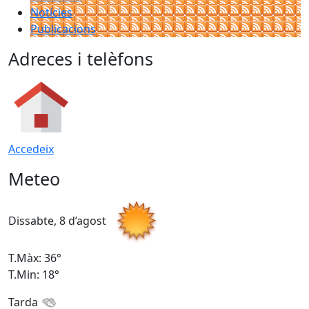
Notícies
Publicacions
Adreces i telèfons
Accedeix
Meteo
Dissabte, 8 d’agost
D
T.Màx: 36°
T
T.Min: 18°
T
Tarda