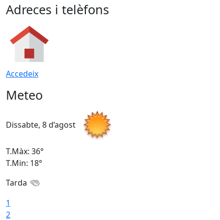
Adreces i telèfons
Accedeix
Meteo
Dissabte, 8 d’agost
D
T.Màx: 36°
T
T.Min: 18°
T
Tarda
1
2