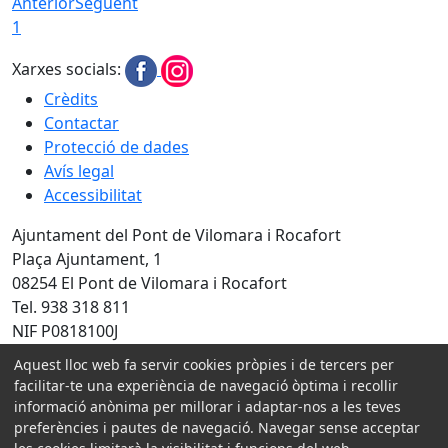
Anterior
Següent
1
Xarxes socials:
Crèdits
Contactar
Protecció de dades
Avís legal
Accessibilitat
Ajuntament del Pont de Vilomara i Rocafort
Plaça Ajuntament, 1
08254 El Pont de Vilomara i Rocafort
Tel. 938 318 811
NIF P0818100J
Aquest lloc web fa servir cookies pròpies i de tercers per
facilitar-te una experiència de navegació òptima i recollir
Amb la col·laboració de:
informació anònima per millorar i adaptar-nos a les teves
preferències i pautes de navegació. Navegar sense acceptar