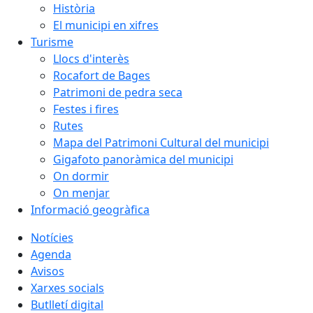
Història
El municipi en xifres
Turisme
Llocs d'interès
Rocafort de Bages
Patrimoni de pedra seca
Festes i fires
Rutes
Mapa del Patrimoni Cultural del municipi
Gigafoto panoràmica del municipi
On dormir
On menjar
Informació geogràfica
Notícies
Agenda
Avisos
Xarxes socials
Butlletí digital