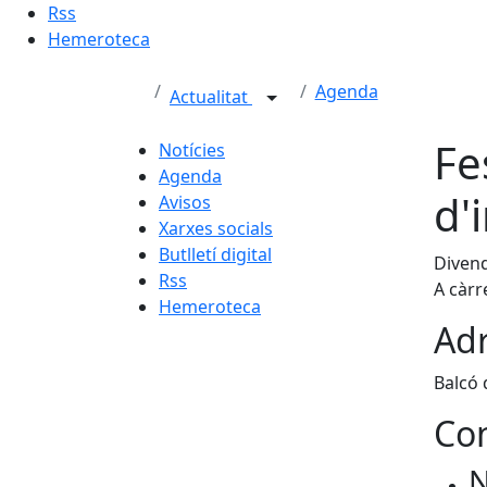
Rss
Hemeroteca
Agenda
Actualitat
Fe
Notícies
Agenda
d'
Avisos
Xarxes socials
Butlletí digital
Divend
Rss
A càrr
Hemeroteca
Adr
Balcó 
Con
N