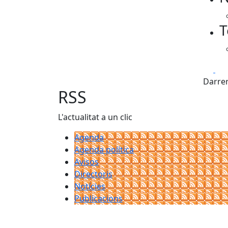
T
Fa
Darrer
RSS
L'actualitat a un clic
Agenda
Agenda política
Avisos
Directoris
Notícies
Publicacions