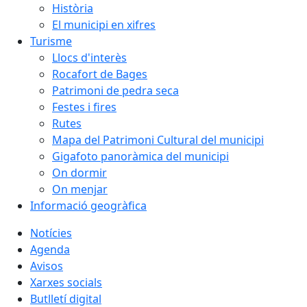
Història
El municipi en xifres
Turisme
Llocs d'interès
Rocafort de Bages
Patrimoni de pedra seca
Festes i fires
Rutes
Mapa del Patrimoni Cultural del municipi
Gigafoto panoràmica del municipi
On dormir
On menjar
Informació geogràfica
Notícies
Agenda
Avisos
Xarxes socials
Butlletí digital