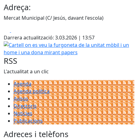
Adreça:
Mercat Municipal (C/ Jesús, davant l'escola)
Facebook
X
Darrera actualització: 3.03.2026 | 13:57
Cartell on es veu la furgoneta de la unitat mòbil i un ho
RSS
L'actualitat a un clic
Agenda
Agenda política
Avisos
Directoris
Notícies
Publicacions
Adreces i telèfons