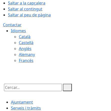
Saltar a la capçalera
Saltar al contingut
Saltar al peu de pàgina
Contactar
Idiomes
Català
Castellà
Anglès
Alemany
Francès
07.08.2026 | 20:24
Cercar:
Ajuntament
Serveis i tràmits