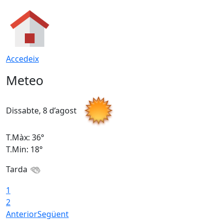
Accedeix
Meteo
Dissabte, 8 d’agost
D
T.Màx: 36°
T
T.Min: 18°
T
Tarda
1
2
Anterior
Següent