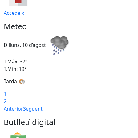
Accedeix
Meteo
Dilluns, 10 d’agost
D
T.Màx: 37°
T
T.Min: 19°
T
Tarda
T
1
2
Anterior
Següent
Butlletí digital