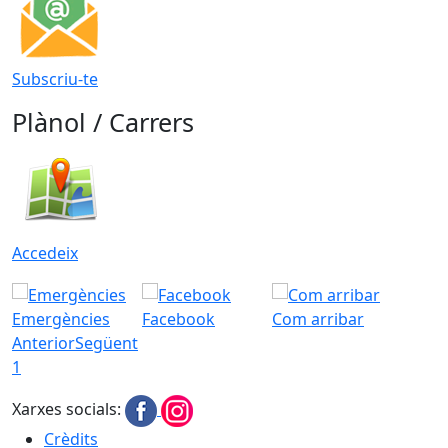
Subscriu-te
Plànol / Carrers
Accedeix
Emergències
Facebook
Com arribar
Anterior
Següent
1
Xarxes socials:
Crèdits