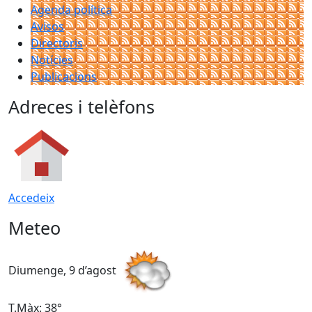
Agenda política
Avisos
Directoris
Notícies
Publicacions
Adreces i telèfons
Accedeix
Meteo
Diumenge, 9 d’agost
D
T.Màx: 38°
T