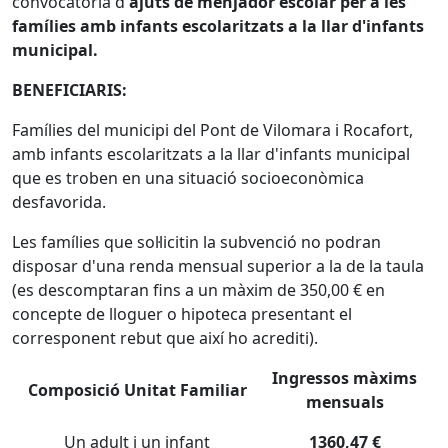
convocatòria d'
ajuts de menjador escolar per a les
famílies amb infants escolaritzats a la llar d'infants
municipal.
BENEFICIARIS:
Famílies del municipi del Pont de Vilomara i Rocafort,
amb infants escolaritzats a la llar d'infants municipal
que es troben en una situació socioeconòmica
desfavorida.
Les famílies que sol·licitin la subvenció no podran
disposar d'una renda mensual superior a la de la taula
(es descomptaran fins a un màxim de 350,00 € en
concepte de lloguer o hipoteca presentant el
corresponent rebut que així ho acrediti).
Ingressos màxims
Composició Unitat Familiar
mensuals
Un adult i un infant
1360,47 €