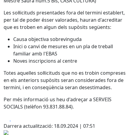
Mestre Saura núm.5 Bis, CASA CULTURA)
Les sol·licituds presentades fora del termini establert,
per tal de poder ésser valorades, hauran d'acreditar
que es troben en algun dels supòsits següents:
Causa objectiva sobrevinguda
Inici o canvi de mesures en un pla de treball
familiar amb l'EBAS
Noves inscripcions al centre
Totes aquelles sol·licituds que no es trobin compreses
en els anteriors supòsits seran considerades fora de
termini, i en conseqüència seran desestimades.
Per més informació us heu d'adreçar a SERVEIS
SOCIALS (telèfon 93.831.88.84).
Facebook
X
Darrera actualització: 18.09.2024 | 07:51
.