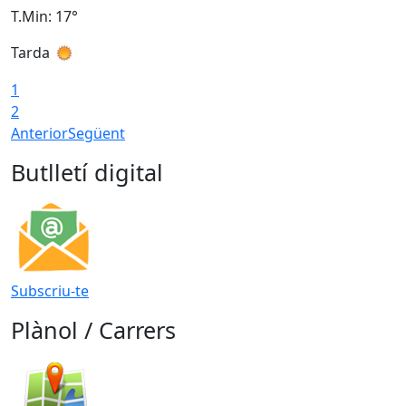
T.Min: 17°
T
Tarda
T
1
2
Anterior
Següent
Butlletí digital
Subscriu-te
Plànol / Carrers