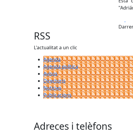
Està o
"Adriá
Fa
Darrer
RSS
L'actualitat a un clic
Agenda
Agenda política
Avisos
Directoris
Notícies
Publicacions
Adreces i telèfons