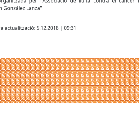
rganitzada per l'Associació de lluita contra el càncer i
n González Lanza"
cebook
X
a actualització: 5.12.2018 | 09:31