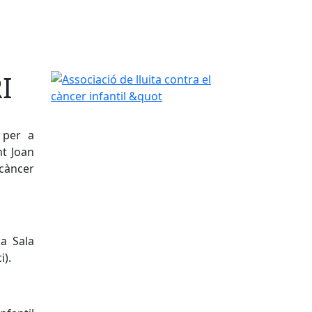
I
Associació de lluita contra el càncer infantil &quo
 per a
nt Joan
 càncer
la Sala
i).