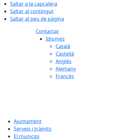
Saltar a la capçalera
Saltar al contingut
Saltar al peu de pàgina
Contactar
Idiomes
Català
Castellà
Anglès
Alemany
Francès
06.08.2026 | 22:54
Ajuntament
Serveis i tràmits
El municipi