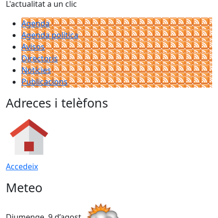
L'actualitat a un clic
Agenda
Agenda política
Avisos
Directoris
Notícies
Publicacions
Adreces i telèfons
Accedeix
Meteo
Diumenge, 9 d’agost
D