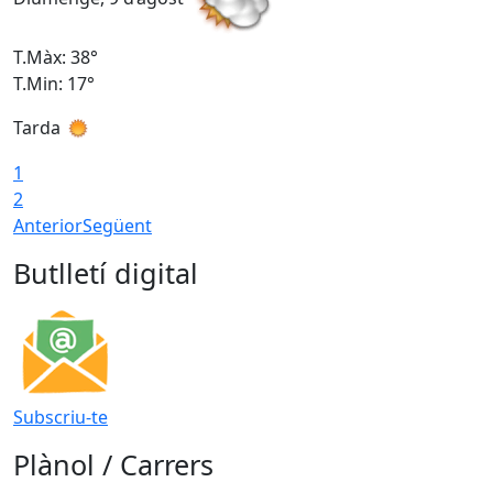
T.Màx: 38°
T
T.Min: 17°
T
Tarda
T
1
2
Anterior
Següent
Butlletí digital
Subscriu-te
Plànol / Carrers