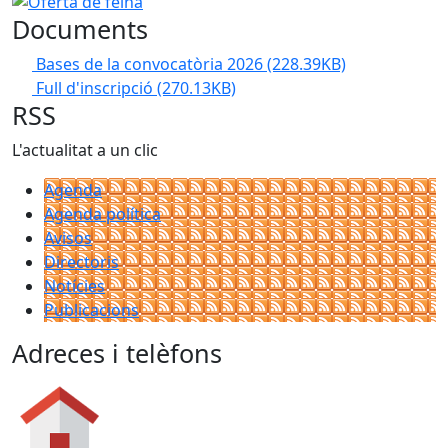
Documents
Bases de la convocatòria 2026
(228.39KB)
Full d'inscripció
(270.13KB)
RSS
L'actualitat a un clic
Agenda
Agenda política
Avisos
Directoris
Notícies
Publicacions
Adreces i telèfons