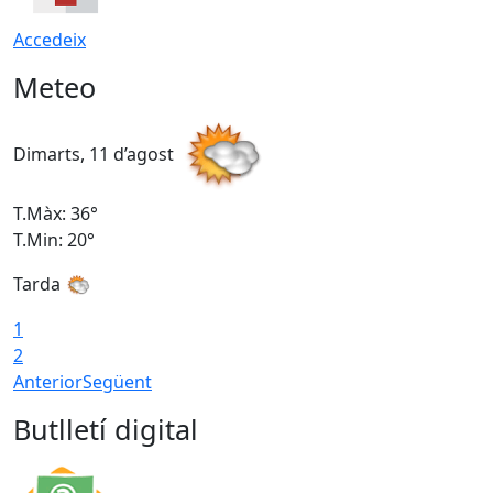
Accedeix
Meteo
Dimarts, 11 d’agost
D
T.Màx: 36°
T
T.Min: 20°
T
Tarda
T
1
2
Anterior
Següent
Butlletí digital