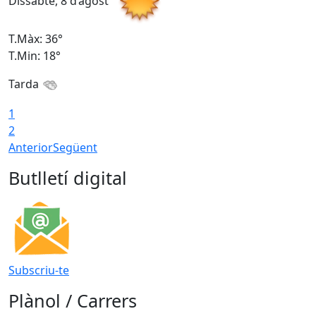
Dissabte, 8 d’agost
D
T.Màx: 36°
T
T.Min: 18°
T
Tarda
1
2
Anterior
Següent
Butlletí digital
Subscriu-te
Plànol / Carrers