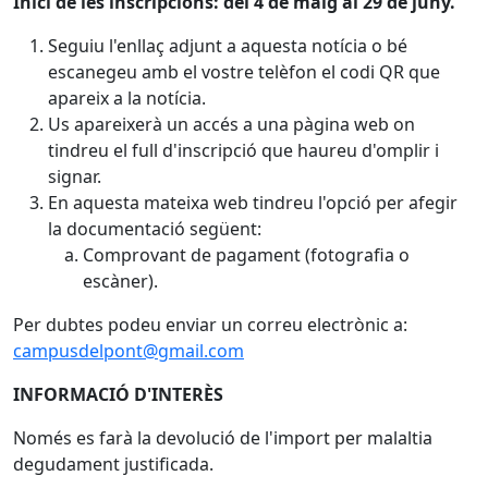
Inici de les inscripcions: del 4 de maig al 29 de juny.
Seguiu l'enllaç adjunt a aquesta notícia o bé
escanegeu amb el vostre telèfon el codi QR que
apareix a la notícia.
Us apareixerà un accés a una pàgina web on
tindreu el full d'inscripció que haureu d'omplir i
signar.
En aquesta mateixa web tindreu l'opció per afegir
la documentació següent:
Comprovant de pagament (fotografia o
escàner).
Per dubtes podeu enviar un correu electrònic a:
campusdelpont@gmail.com
INFORMACIÓ D'INTERÈS
Només es farà la devolució de l'import per malaltia
degudament justificada.