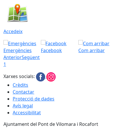
Accedeix
Emergències
Facebook
Com arribar
Anterior
Següent
1
Xarxes socials:
Crèdits
Contactar
Protecció de dades
Avís legal
Accessibilitat
Ajuntament del Pont de Vilomara i Rocafort