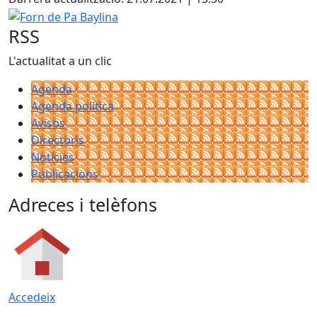
−
Forn de Pa Baylina
RSS
L'actualitat a un clic
Agenda
Agenda política
Avisos
Directoris
Notícies
Publicacions
Adreces i telèfons
Accedeix