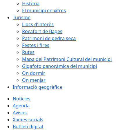
Història
El municipi en xifres
Turisme
Llocs d'interès
Rocafort de Bages
Patrimoni de pedra seca
Festes i fires
Rutes
Mapa del Patrimoni Cultural del municipi
Gigafoto panoràmica del municipi
On dormir
On menjar
Informació geogràfica
Notícies
Agenda
Avisos
Xarxes socials
Butlletí digital