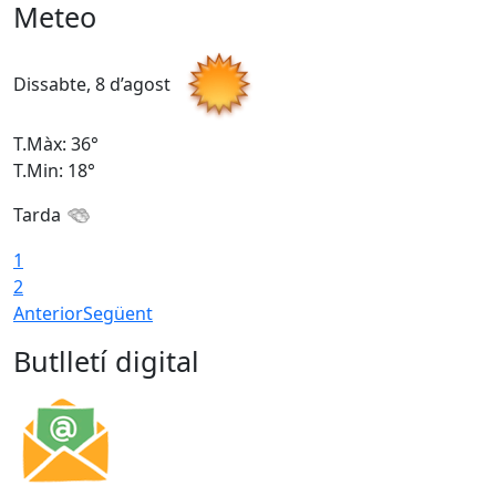
Meteo
Dissabte, 8 d’agost
D
T.Màx: 36°
T
T.Min: 18°
T
Tarda
1
2
Anterior
Següent
Butlletí digital