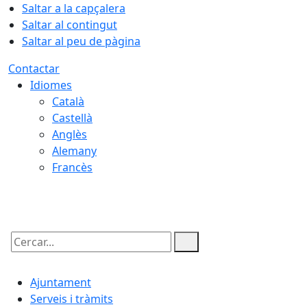
Saltar a la capçalera
Saltar al contingut
Saltar al peu de pàgina
Contactar
Idiomes
Català
Castellà
Anglès
Alemany
Francès
07.08.2026 | 14:20
Cercar:
Ajuntament
Serveis i tràmits