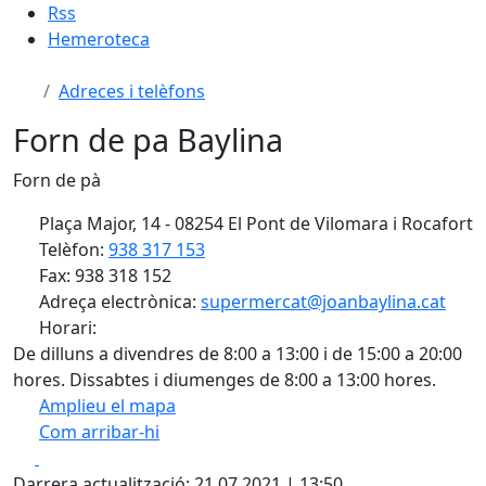
Rss
Hemeroteca
Adreces i telèfons
Forn de pa Baylina
Forn de pà
Plaça Major, 14 - 08254 El Pont de Vilomara i Rocafort
Telèfon:
938 317 153
Fax: 938 318 152
Adreça electrònica:
supermercat@joanbaylina.cat
Horari:
De dilluns a divendres de 8:00 a 13:00 i de 15:00 a 20:00
hores. Dissabtes i diumenges de 8:00 a 13:00 hores.
Amplieu el mapa
Com arribar-hi
Leaflet
| ©
OpenStreetMap
contributors
Facebook
X
+
Darrera actualització: 21.07.2021 | 13:50