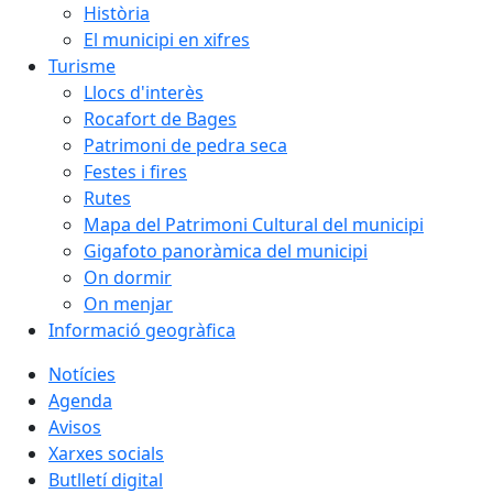
Història
El municipi en xifres
Turisme
Llocs d'interès
Rocafort de Bages
Patrimoni de pedra seca
Festes i fires
Rutes
Mapa del Patrimoni Cultural del municipi
Gigafoto panoràmica del municipi
On dormir
On menjar
Informació geogràfica
Notícies
Agenda
Avisos
Xarxes socials
Butlletí digital