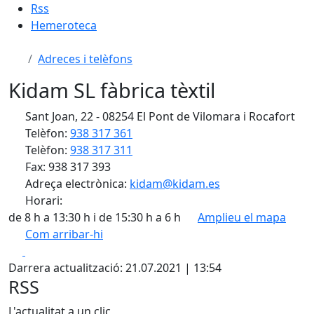
Rss
Hemeroteca
Adreces i telèfons
Kidam SL fàbrica tèxtil
Sant Joan, 22 - 08254 El Pont de Vilomara i Rocafort
Telèfon:
938 317 361
Telèfon:
938 317 311
Fax: 938 317 393
Adreça electrònica:
kidam@kidam.es
Horari:
de 8 h a 13:30 h i de 15:30 h a 6 h
Amplieu el mapa
Com arribar-hi
Leaflet
| ©
OpenStreetMap
contributors
Facebook
X
+
Darrera actualització: 21.07.2021 | 13:54
−
RSS
L'actualitat a un clic