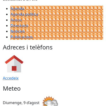
Agenda
Agenda política
Avisos
Directoris
Notícies
Publicacions
Adreces i telèfons
Accedeix
Meteo
Diumenge, 9 d’agost
D