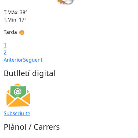
T.Màx: 38°
T
T.Min: 17°
T
Tarda
T
1
2
Anterior
Següent
Butlletí digital
Subscriu-te
Plànol / Carrers