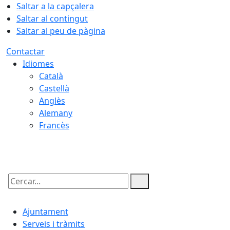
Saltar a la capçalera
Saltar al contingut
Saltar al peu de pàgina
Contactar
Idiomes
Català
Castellà
Anglès
Alemany
Francès
08.08.2026 | 15:14
Cercar:
Ajuntament
Serveis i tràmits