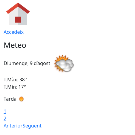
Accedeix
Meteo
Diumenge, 9 d’agost
D
T.Màx: 38°
T
T.Min: 17°
T
Tarda
T
1
2
Anterior
Següent