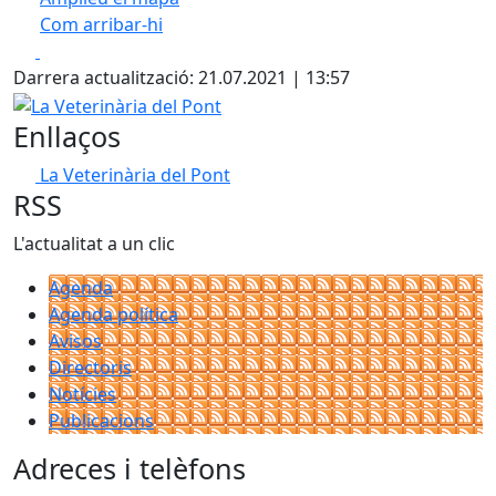
Com arribar-hi
Leaflet
| ©
OpenStreetMap
contributors
Facebook
X
+
Darrera actualització: 21.07.2021 | 13:57
−
La Veterinària del Pont
Enllaços
La Veterinària del Pont
RSS
L'actualitat a un clic
Agenda
Agenda política
Avisos
Directoris
Notícies
Publicacions
Adreces i telèfons