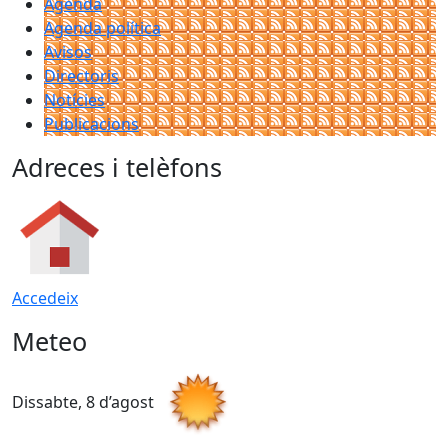
Agenda
Agenda política
Avisos
Directoris
Notícies
Publicacions
Adreces i telèfons
Accedeix
Meteo
Dissabte, 8 d’agost
D