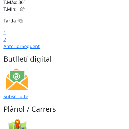
T.Màx: 36°
T
T.Min: 18°
T
Tarda
1
2
Anterior
Següent
Butlletí digital
Subscriu-te
Plànol / Carrers