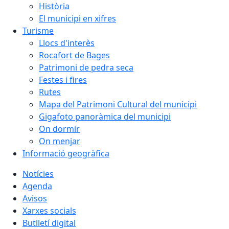
Història
El municipi en xifres
Turisme
Llocs d'interès
Rocafort de Bages
Patrimoni de pedra seca
Festes i fires
Rutes
Mapa del Patrimoni Cultural del municipi
Gigafoto panoràmica del municipi
On dormir
On menjar
Informació geogràfica
Notícies
Agenda
Avisos
Xarxes socials
Butlletí digital