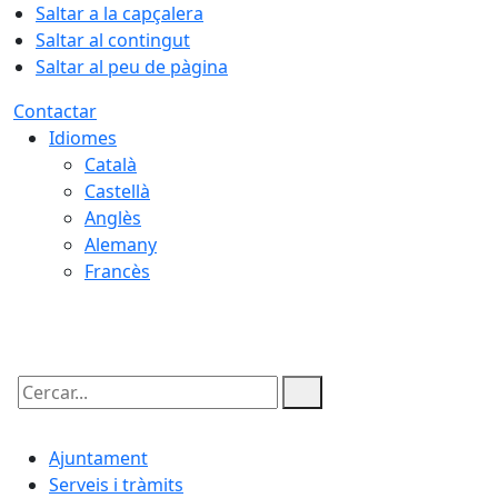
Saltar a la capçalera
Saltar al contingut
Saltar al peu de pàgina
Contactar
Idiomes
Català
Castellà
Anglès
Alemany
Francès
07.08.2026 | 17:50
Cercar:
Ajuntament
Serveis i tràmits