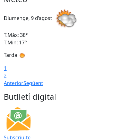
Diumenge, 9 d’agost
D
T.Màx: 38°
T
T.Min: 17°
T
Tarda
T
1
2
Anterior
Següent
Butlletí digital
Subscriu-te