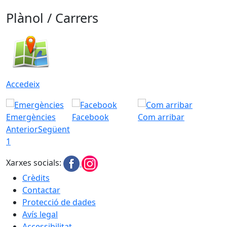
Plànol / Carrers
Accedeix
Emergències
Facebook
Com arribar
Anterior
Següent
1
Xarxes socials:
Crèdits
Contactar
Protecció de dades
Avís legal
Accessibilitat