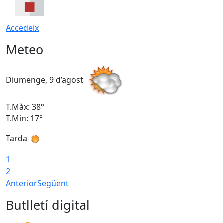
Accedeix
Meteo
Diumenge, 9 d’agost
D
T.Màx: 38°
T
T.Min: 17°
T
Tarda
T
1
2
Anterior
Següent
Butlletí digital