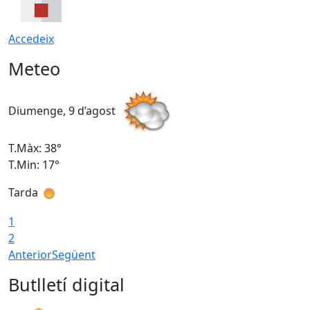
Accedeix
Meteo
Diumenge, 9 d’agost
D
T.Màx: 38°
T
T.Min: 17°
T
Tarda
T
1
2
Anterior
Següent
Butlletí digital