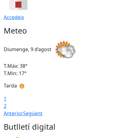
Accedeix
Meteo
Diumenge, 9 d’agost
D
T.Màx: 38°
T
T.Min: 17°
T
Tarda
T
1
2
Anterior
Següent
Butlletí digital