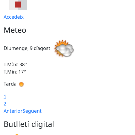
Accedeix
Meteo
Diumenge, 9 d’agost
D
T.Màx: 38°
T
T.Min: 17°
T
Tarda
T
1
2
Anterior
Següent
Butlletí digital