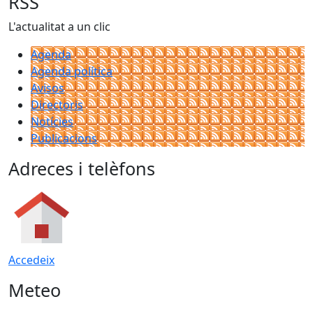
RSS
L'actualitat a un clic
Agenda
Agenda política
Avisos
Directoris
Notícies
Publicacions
Adreces i telèfons
Accedeix
Meteo