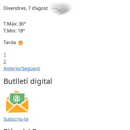
Divendres, 7 d’agost
D
T.Màx: 36°
T
T.Min: 18°
T
Tarda
T
1
2
Anterior
Següent
Butlletí digital
Subscriu-te