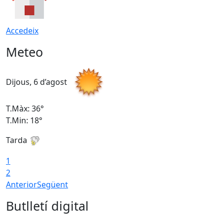
Accedeix
Meteo
Dijous, 6 d’agost
D
T.Màx: 36°
T
T.Min: 18°
T
Tarda
T
1
2
Anterior
Següent
Butlletí digital