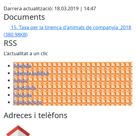
Facebook
X
Darrera actualització: 18.03.2019 | 14:47
Documents
15. Taxa per la tinença d'animals de companyia_2018
(380.98KB)
RSS
L'actualitat a un clic
Agenda
Agenda política
Avisos
Directoris
Notícies
Publicacions
Adreces i telèfons