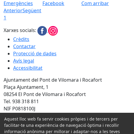
Emergències
Facebook
Com arribar
Anterior
Següent
1
Xarxes socials:
Crèdits
Contactar
Protecció de dades
Avís legal
Accessibilitat
Ajuntament del Pont de Vilomara i Rocafort
Plaça Ajuntament, 1
08254 El Pont de Vilomara i Rocafort
Tel. 938 318 811
NIF P0818100J
Aquest lloc web fa servir cookies pròpies i de tercers per
Amb la col·laboració de:
facilitar-te una experiència de navegació òptima i recollir
informació anònima per millorar i adaptar-nos a les teves