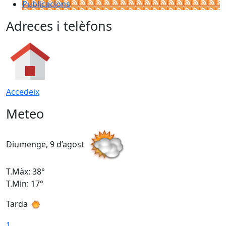
Publicacions
Adreces i telèfons
Accedeix
Meteo
Diumenge, 9 d’agost
D
T.Màx: 38°
T
T.Min: 17°
T
Tarda
T
1