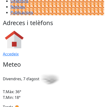
Directoris
Notícies
Publicacions
Adreces i telèfons
Accedeix
Meteo
Divendres, 7 d’agost
D
T.Màx: 36°
T
T.Min: 18°
T
Tarda
T