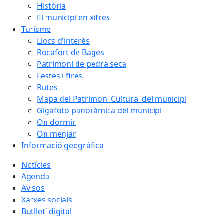
Història
El municipi en xifres
Turisme
Llocs d'interès
Rocafort de Bages
Patrimoni de pedra seca
Festes i fires
Rutes
Mapa del Patrimoni Cultural del municipi
Gigafoto panoràmica del municipi
On dormir
On menjar
Informació geogràfica
Notícies
Agenda
Avisos
Xarxes socials
Butlletí digital