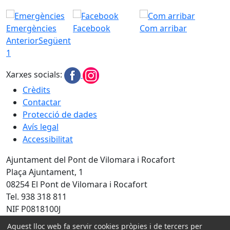
Emergències
Facebook
Com arribar
Anterior
Següent
1
Xarxes socials:
Crèdits
Contactar
Protecció de dades
Avís legal
Accessibilitat
Ajuntament del Pont de Vilomara i Rocafort
Plaça Ajuntament, 1
08254 El Pont de Vilomara i Rocafort
Tel. 938 318 811
NIF P0818100J
Aquest lloc web fa servir cookies pròpies i de tercers per