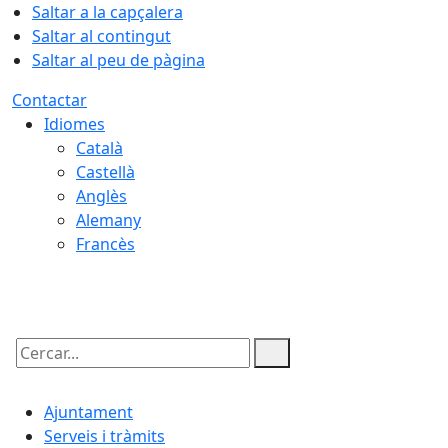
Saltar a la capçalera
Saltar al contingut
Saltar al peu de pàgina
Contactar
Idiomes
Català
Castellà
Anglès
Alemany
Francès
06.08.2026 | 14:01
Cercar:
Ajuntament
Serveis i tràmits