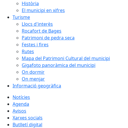
Història
El municipi en xifres
Turisme
Llocs d'interès
Rocafort de Bages
Patrimoni de pedra seca
Festes i fires
Rutes
Mapa del Patrimoni Cultural del municipi
Gigafoto panoràmica del municipi
On dormir
On menjar
Informació geogràfica
Notícies
Agenda
Avisos
Xarxes socials
Butlletí digital