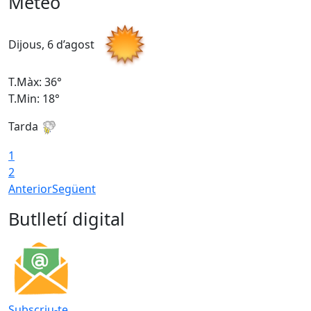
Meteo
Dijous, 6 d’agost
D
T.Màx: 36°
T
T.Min: 18°
T
Tarda
T
1
2
Anterior
Següent
Butlletí digital
Subscriu-te