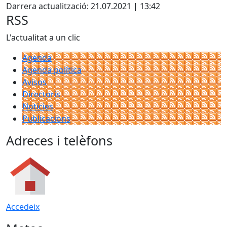
+
Darrera actualització: 21.07.2021 | 13:42
−
RSS
L'actualitat a un clic
Agenda
Agenda política
Avisos
Directoris
Notícies
Publicacions
Adreces i telèfons
Accedeix