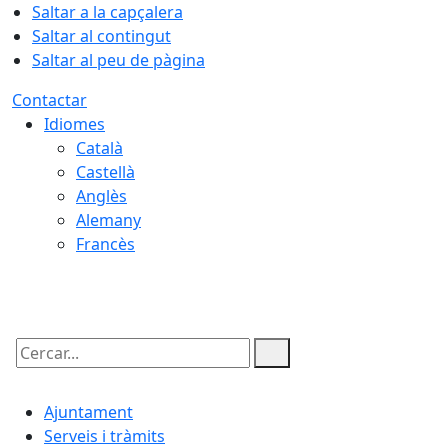
Saltar a la capçalera
Saltar al contingut
Saltar al peu de pàgina
Contactar
Idiomes
Català
Castellà
Anglès
Alemany
Francès
06.08.2026 | 02:47
Cercar:
Ajuntament
Serveis i tràmits