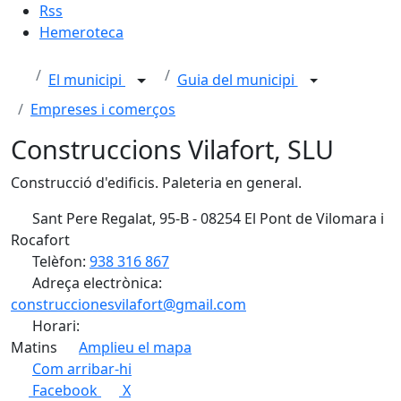
Rss
Hemeroteca
El municipi
Guia del municipi
Empreses i comerços
Construccions Vilafort, SLU
Construcció d'edificis. Paleteria en general.
Sant Pere Regalat, 95-B - 08254 El Pont de Vilomara i
Rocafort
Telèfon:
938 316 867
Adreça electrònica:
construccionesvilafort@gmail.com
Horari:
Matins
Amplieu el mapa
Com arribar-hi
Leaflet
| ©
OpenStreetMap
contributors
Facebook
X