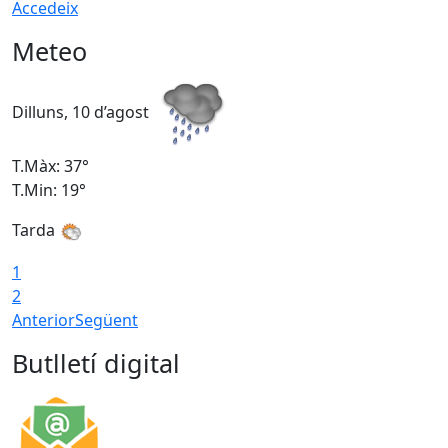
Accedeix
Meteo
Dilluns, 10 d’agost
D
T.Màx: 37°
T
T.Min: 19°
T
Tarda
T
1
2
Anterior
Següent
Butlletí digital