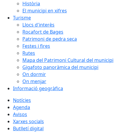
Història
El municipi en xifres
Turisme
Llocs d'interès
Rocafort de Bages
Patrimoni de pedra seca
Festes i fires
Rutes
Mapa del Patrimoni Cultural del municipi
Gigafoto panoràmica del municipi
On dormir
On menjar
Informació geogràfica
Notícies
Agenda
Avisos
Xarxes socials
Butlletí digital