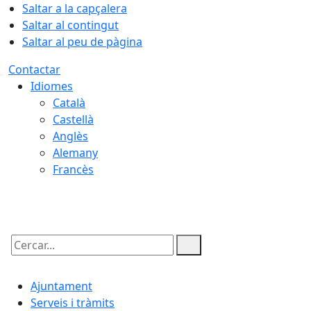
Saltar a la capçalera
Saltar al contingut
Saltar al peu de pàgina
Contactar
Idiomes
Català
Castellà
Anglès
Alemany
Francès
10.08.2026 | 06:08
Cercar:
Ajuntament
Serveis i tràmits