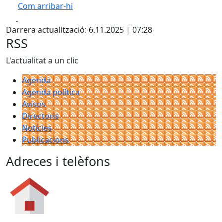
Com arribar-hi
Leaflet
| ©
OpenStreetMap
contributors
Facebook
X
+
Darrera actualització: 6.11.2025 | 07:28
−
RSS
L'actualitat a un clic
Agenda
Agenda política
Avisos
Directoris
Notícies
Publicacions
Adreces i telèfons