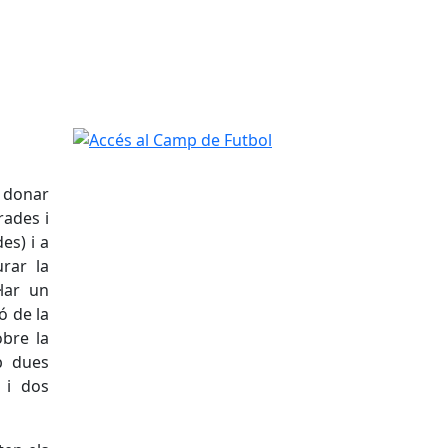
Accés al Camp de Futbol
r donar
rades i
es) i a
rar la
·lar un
ó de la
obre la
b dues
 i dos