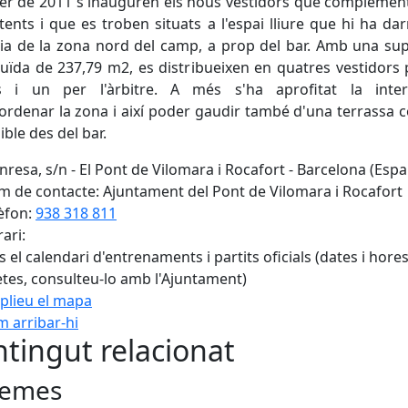
er de 2011 s'inauguren els nous vestidors que complemen
stents i que es troben situats a l'espai lliure que hi ha dar
ia de la zona nord del camp, a prop del bar. Amb una sup
uïda de 237,79 m2, es distribueixen en quatres vestidors 
s i un per l'àrbitre. A més s'ha aprofitat la inter
ordenar la zona i així poder gaudir també d'una terrassa 
ible des del bar.
resa, s/n - El Pont de Vilomara i Rocafort - Barcelona (Esp
 de contacte: Ajuntament del Pont de Vilomara i Rocafort
èfon:
938 318 811
ari:
 el calendari d'entrenaments i partits oficials (dates i hore
tes, consulteu-lo amb l'Ajuntament)
plieu el mapa
 arribar-hi
Leaflet
| ©
OpenStreetMap
con
tingut relacionat
emes