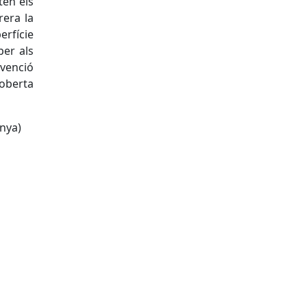
ten els
rera la
erfície
per als
venció
coberta
anya)
s
tributors