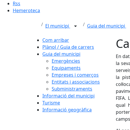
Rss
Hemeroteca
El municipi
Guia del municipi
Ca
Com arribar
Plànol / Guia de carrers
Guia del municipi
En dat
Emergències
la sev
Equipaments
servei
Empreses i comerços
la pi
Entitats i associacions
col·lo
Subministraments
pavime
Informació del municipi
FIFA. 
Turisme
qual 
Informació geogràfica
porte
camps 