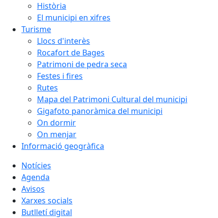
Història
El municipi en xifres
Turisme
Llocs d'interès
Rocafort de Bages
Patrimoni de pedra seca
Festes i fires
Rutes
Mapa del Patrimoni Cultural del municipi
Gigafoto panoràmica del municipi
On dormir
On menjar
Informació geogràfica
Notícies
Agenda
Avisos
Xarxes socials
Butlletí digital