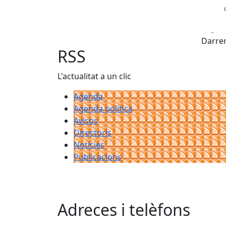
Fa
Darrer
RSS
L'actualitat a un clic
Agenda
Agenda política
Avisos
Directoris
Notícies
Publicacions
Adreces i telèfons