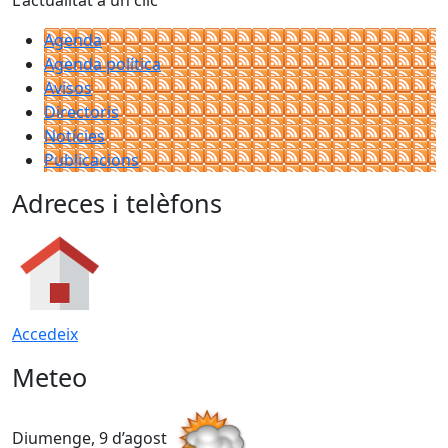
Agenda
Agenda política
Avisos
Directoris
Notícies
Publicacions
Adreces i telèfons
Accedeix
Meteo
Diumenge, 9 d’agost
D