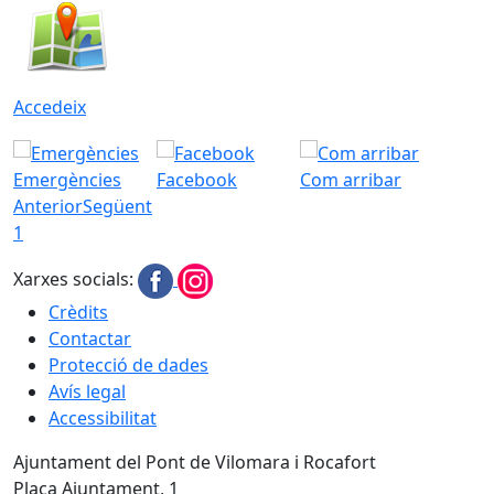
Accedeix
Emergències
Facebook
Com arribar
Anterior
Següent
1
Xarxes socials:
Crèdits
Contactar
Protecció de dades
Avís legal
Accessibilitat
Ajuntament del Pont de Vilomara i Rocafort
Plaça Ajuntament, 1