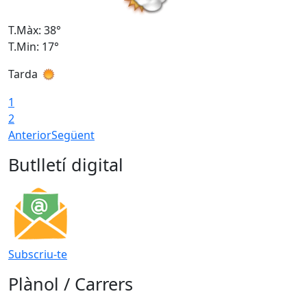
T.Màx: 38°
T
T.Min: 17°
T
Tarda
T
1
2
Anterior
Següent
Butlletí digital
Subscriu-te
Plànol / Carrers