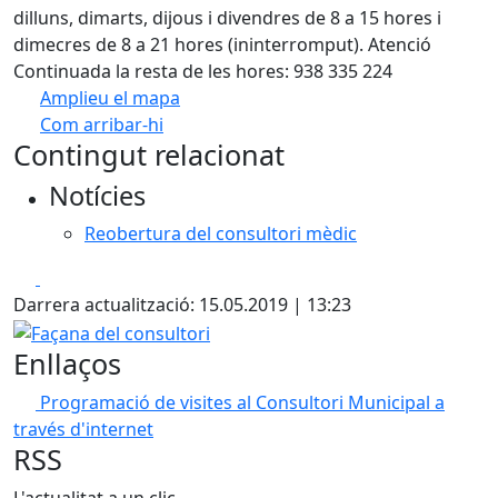
dilluns, dimarts, dijous i divendres de 8 a 15 hores i
dimecres de 8 a 21 hores (ininterromput). Atenció
Continuada la resta de les hores: 938 335 224
Amplieu el mapa
Com arribar-hi
Leaflet
| ©
OpenStreetMap
contributors
Contingut relacionat
+
Notícies
−
Reobertura del consultori mèdic
Facebook
X
Darrera actualització: 15.05.2019 | 13:23
Façana del consultori
Enllaços
Programació de visites al Consultori Municipal a
través d'internet
RSS
L'actualitat a un clic