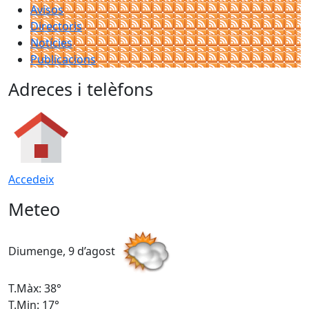
Avisos
Directoris
Notícies
Publicacions
Adreces i telèfons
Accedeix
Meteo
Diumenge, 9 d’agost
D
T.Màx: 38°
T
T.Min: 17°
T