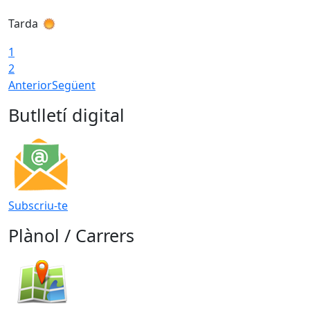
Tarda
T
1
2
Anterior
Següent
Butlletí digital
Subscriu-te
Plànol / Carrers