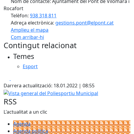
Nom de contacte: Ajuntament del Pont de Vilomara i
Rocafort
Telèfon:
938 318 811
Adreça electrònica:
gestions.pont@elpont.cat
Amplieu el mapa
Com arribar-hi
Leaflet
| ©
OpenStreetMap
contributors
Contingut relacionat
+
Temes
−
Esport
Facebook
X
Darrera actualització: 18.01.2022 | 08:55
Vista general del Poliesportiu Municipal
RSS
L'actualitat a un clic
Agenda
Agenda política