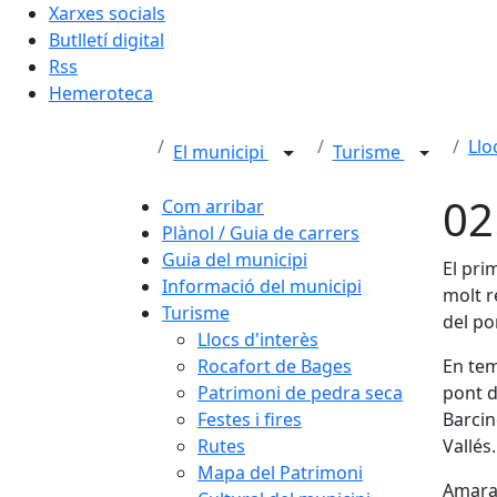
Xarxes socials
Butlletí digital
Rss
Hemeroteca
Llo
El municipi
Turisme
02
Com arribar
Plànol / Guia de carrers
Guia del municipi
El pri
Informació del municipi
molt r
Turisme
del po
Llocs d'interès
Rocafort de Bages
En tem
Patrimoni de pedra seca
pont d
Festes i fires
Barcin
Rutes
Vallés.
Mapa del Patrimoni
Amara 