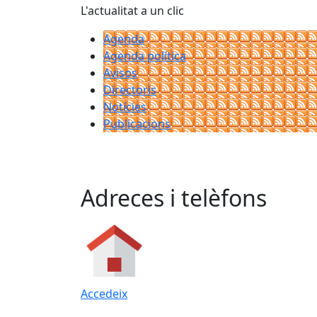
L'actualitat a un clic
Agenda
Agenda política
Avisos
Directoris
Notícies
Publicacions
Adreces i telèfons
Accedeix