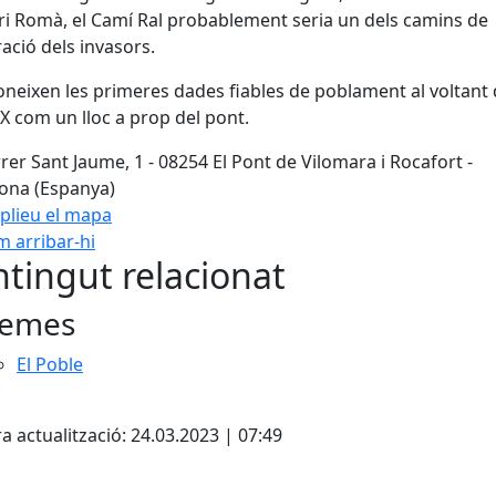
ri Romà, el Camí Ral probablement seria un dels camins de
ació dels invasors.
oneixen les primeres dades fiables de poblament al voltant 
IX com un lloc a prop del pont.
rer Sant Jaume, 1 - 08254 El Pont de Vilomara i Rocafort -
ona (Espanya)
plieu el mapa
 arribar-hi
Leaflet
| ©
OpenStreetMap
con
tingut relacionat
emes
El Poble
cebook
X
a actualització: 24.03.2023 | 07:49