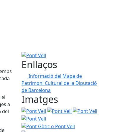
Pont Vell
Enllaços
 temps
Informació del Mapa de
rcada
Patrimoni Cultural de la Diputació
de Barcelona
Imatges
 el
ges a
Pont Vell
Pont Vell
Pont Vell
Pont Vell
 del
Pont Gòtic o Pont Vell
Pont Gòtic o Pont Vell
 de