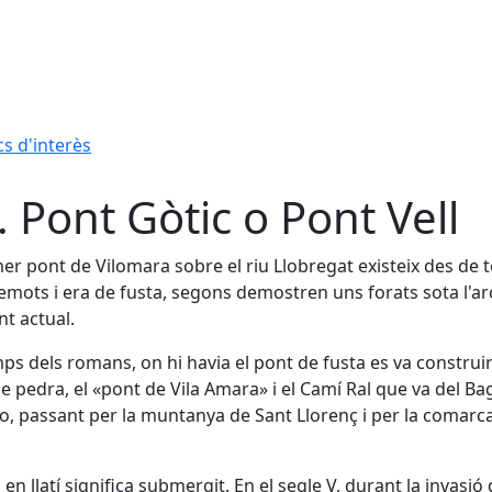
cs d'interès
. Pont Gòtic o Pont Vell
mer pont de Vilomara sobre el riu Llobregat existeix des de
emots i era de fusta, segons demostren uns forats sota l'a
nt actual.
ps dels romans, on hi havia el pont de fusta es va construir
e pedra, el «pont de Vila Amara» i el Camí Ral que va del Ba
o, passant per la muntanya de Sant Llorenç i per la comarca
en llatí significa submergit. En el segle V, durant la invasió