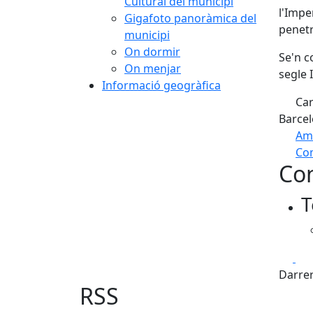
Cultural del municipi
l'Impe
Gigafoto panoràmica del
penetr
municipi
On dormir
Se'n c
On menjar
segle 
Informació geogràfica
Car
Barcel
Am
Com
Con
+
T
−
Fa
Darrer
RSS