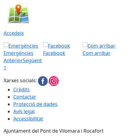
Accedeix
Emergències
Facebook
Com arribar
Anterior
Següent
1
Xarxes socials:
Crèdits
Contactar
Protecció de dades
Avís legal
Accessibilitat
Ajuntament del Pont de Vilomara i Rocafort