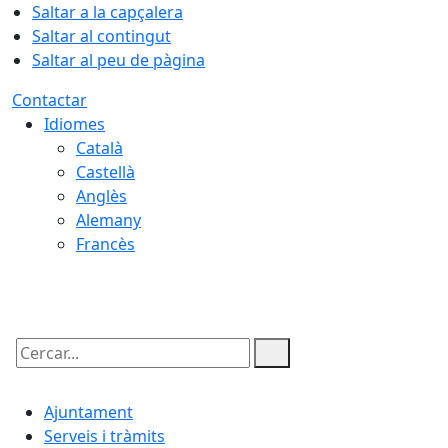
Saltar a la capçalera
Saltar al contingut
Saltar al peu de pàgina
Contactar
Idiomes
Català
Castellà
Anglès
Alemany
Francès
07.08.2026 | 16:55
Cercar:
Ajuntament
Serveis i tràmits