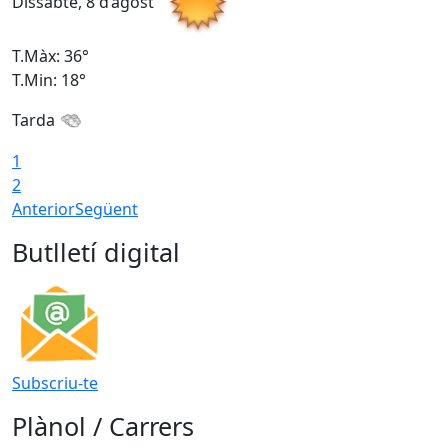
Dissabte, 8 d’agost
D
T.Màx: 36°
T
T.Min: 18°
T
Tarda
1
2
Anterior
Següent
Butlletí digital
Subscriu-te
Plànol / Carrers