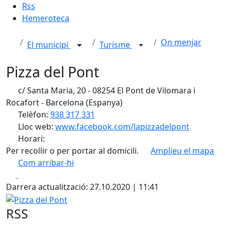
Rss
Hemeroteca
On menjar
El municipi
Turisme
Pizza del Pont
c/ Santa Maria, 20 - 08254 El Pont de Vilomara i
Rocafort - Barcelona (Espanya)
Telèfon:
938 317 331
Lloc web:
www.facebook.com/lapizzadelpont
Horari:
Per recollir o per portar al domicili.
Amplieu el mapa
Com arribar-hi
Leaflet
| ©
OpenStreetMap
contributors
Facebook
X
+
Darrera actualització: 27.10.2020 | 11:41
−
Pizza del Pont
RSS