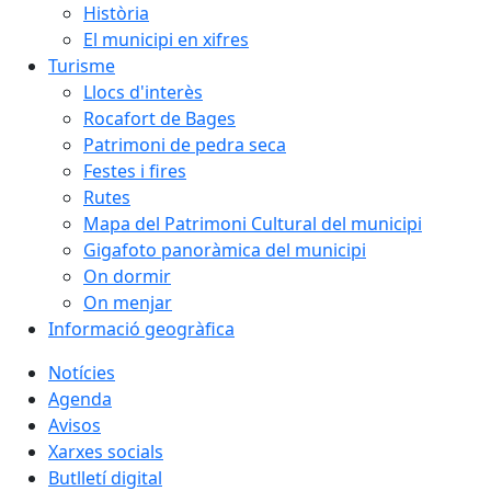
Història
El municipi en xifres
Turisme
Llocs d'interès
Rocafort de Bages
Patrimoni de pedra seca
Festes i fires
Rutes
Mapa del Patrimoni Cultural del municipi
Gigafoto panoràmica del municipi
On dormir
On menjar
Informació geogràfica
Notícies
Agenda
Avisos
Xarxes socials
Butlletí digital