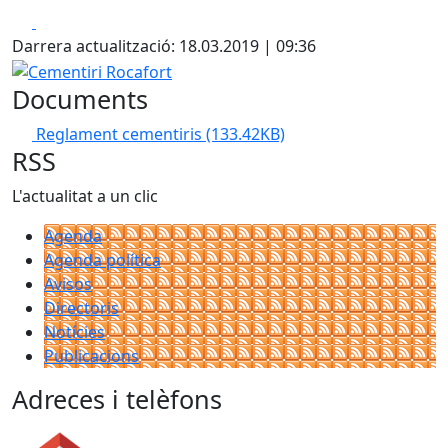
Facebook
X
Darrera actualització: 18.03.2019 | 09:36
Cementiri Rocafort
Documents
Reglament cementiris
(133.42KB)
RSS
L'actualitat a un clic
Agenda
Agenda política
Avisos
Directoris
Notícies
Publicacions
Adreces i telèfons