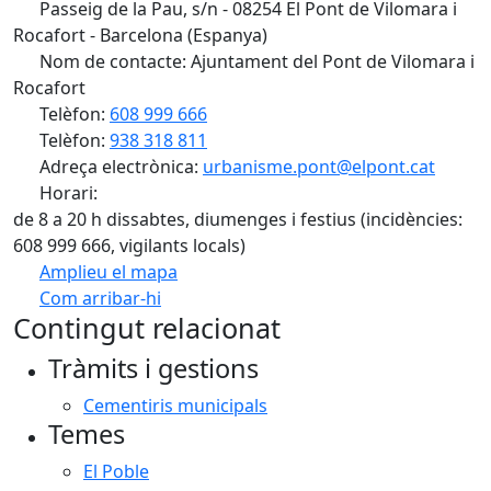
Passeig de la Pau, s/n - 08254 El Pont de Vilomara i
Rocafort - Barcelona (Espanya)
Nom de contacte: Ajuntament del Pont de Vilomara i
Rocafort
Telèfon:
608 999 666
Telèfon:
938 318 811
Adreça electrònica:
urbanisme.pont@elpont.cat
Horari:
de 8 a 20 h dissabtes, diumenges i festius (incidències:
608 999 666, vigilants locals)
Amplieu el mapa
Com arribar-hi
Leaflet
| ©
OpenStreetMap
contributors
Contingut relacionat
+
Tràmits i gestions
−
Cementiris municipals
Temes
El Poble