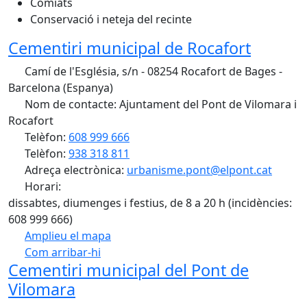
Comiats
Conservació i neteja del recinte
Cementiri municipal de Rocafort
Camí de l'Església, s/n - 08254 Rocafort de Bages -
Barcelona (Espanya)
Nom de contacte: Ajuntament del Pont de Vilomara i
Rocafort
Telèfon:
608 999 666
Telèfon:
938 318 811
Adreça electrònica:
urbanisme.pont@elpont.cat
Horari:
dissabtes, diumenges i festius, de 8 a 20 h (incidències:
608 999 666)
Amplieu el mapa
Com arribar-hi
Leaflet
| ©
OpenStreetMap
contributors
Cementiri municipal del Pont de
+
Vilomara
−