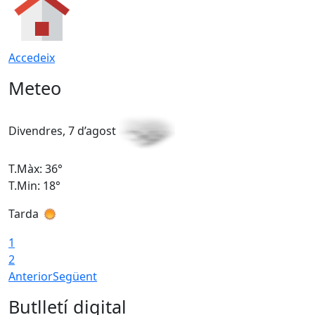
Accedeix
Meteo
Divendres, 7 d’agost
D
T.Màx: 36°
T
T.Min: 18°
T
Tarda
T
1
2
Anterior
Següent
Butlletí digital