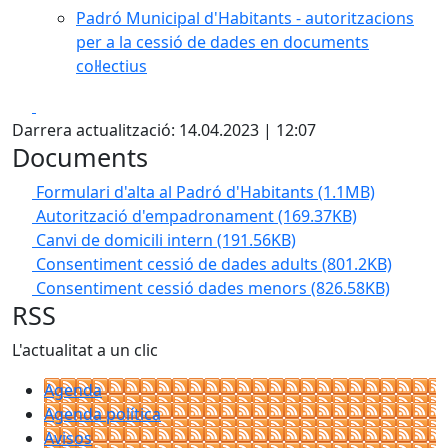
Padró Municipal d'Habitants - autoritzacions
per a la cessió de dades en documents
col·lectius
Facebook
X
Darrera actualització: 14.04.2023 | 12:07
Documents
Formulari d'alta al Padró d'Habitants
(1.1MB)
Autorització d'empadronament
(169.37KB)
Canvi de domicili intern
(191.56KB)
Consentiment cessió de dades adults
(801.2KB)
Consentiment cessió dades menors
(826.58KB)
RSS
L'actualitat a un clic
Agenda
Agenda política
Avisos