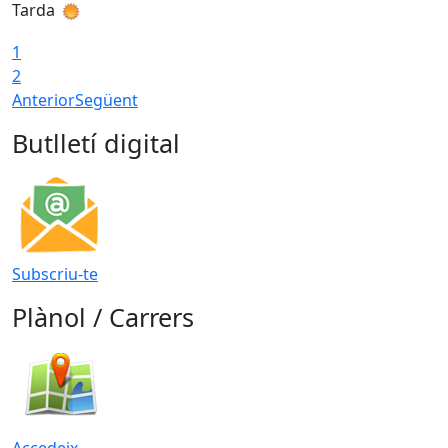
Tarda
T
1
2
Anterior
Següent
Butlletí digital
Subscriu-te
Plànol / Carrers
Accedeix