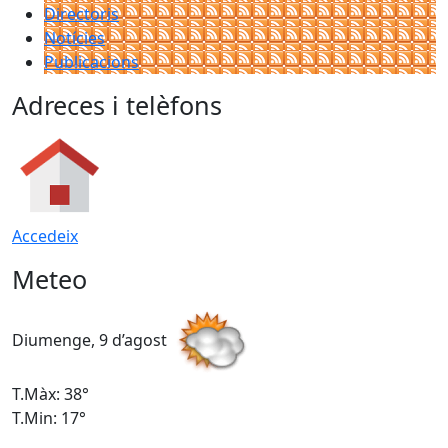
Directoris
Notícies
Publicacions
Adreces i telèfons
Accedeix
Meteo
Diumenge, 9 d’agost
D
T.Màx: 38°
T
T.Min: 17°
T