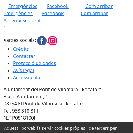
Emergències
Facebook
Com arribar
Anterior
Següent
1
Xarxes socials:
Crèdits
Contactar
Protecció de dades
Avís legal
Accessibilitat
Ajuntament del Pont de Vilomara i Rocafort
Plaça Ajuntament, 1
08254 El Pont de Vilomara i Rocafort
Tel. 938 318 811
NIF P0818100J
Aquest lloc web fa servir cookies pròpies i de tercers per