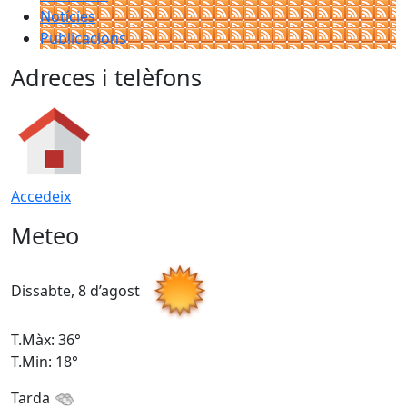
Notícies
Publicacions
Adreces i telèfons
Accedeix
Meteo
Dissabte, 8 d’agost
D
T.Màx: 36°
T
T.Min: 18°
T
Tarda