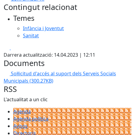
Leaflet
| ©
OpenStreetMap
contributors
Contingut relacionat
+
Temes
−
Infància i Joventut
Sanitat
Facebook
X
Darrera actualització: 14.04.2023 | 12:11
Documents
Sol·licitud d'accés al suport dels Serveis Socials
Municipals
(300.27KB)
RSS
L'actualitat a un clic
Agenda
Agenda política
Avisos
Directoris