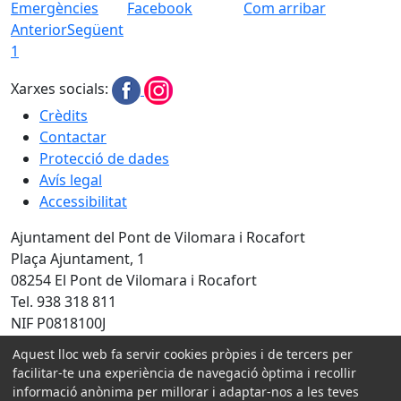
Emergències
Facebook
Com arribar
Anterior
Següent
1
Xarxes socials:
Crèdits
Contactar
Protecció de dades
Avís legal
Accessibilitat
Ajuntament del Pont de Vilomara i Rocafort
Plaça Ajuntament, 1
08254 El Pont de Vilomara i Rocafort
Tel. 938 318 811
NIF P0818100J
Aquest lloc web fa servir cookies pròpies i de tercers per
Amb la col·laboració de:
facilitar-te una experiència de navegació òptima i recollir
informació anònima per millorar i adaptar-nos a les teves