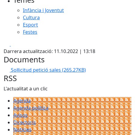
Temes
Infància i Joventut
Cultura
Esport
Festes
Facebook
X
Darrera actualització: 11.10.2022 | 13:18
Documents
Sol·licitud petició sales
(265.27KB)
RSS
L'actualitat a un clic
Agenda
Agenda política
Avisos
Directoris
Notícies