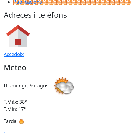
Publicacions
Adreces i telèfons
Accedeix
Meteo
Diumenge, 9 d’agost
D
T.Màx: 38°
T
T.Min: 17°
T
Tarda
T
1