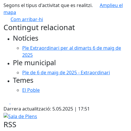
Segons el tipus d'activitat que es realitzi.
Amplieu el
mapa
Com arribar-hi
Leaflet
| ©
OpenStreetMap
contributors
Contingut relacionat
+
Notícies
−
Ple Extraordinari per al dimarts 6 de maig de
2025
Ple municipal
Ple de 6 de maig de 2025 - Extraordinari
Temes
El Poble
Facebook
X
Darrera actualització: 5.05.2025 | 17:51
Sala de Plens
RSS