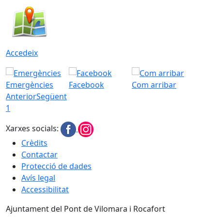
Accedeix
Emergències
Facebook
Com arribar
Anterior
Següent
1
Xarxes socials:
Crèdits
Contactar
Protecció de dades
Avís legal
Accessibilitat
Ajuntament del Pont de Vilomara i Rocafort