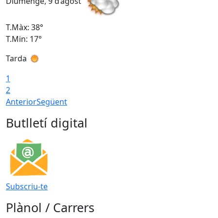
Diumenge, 9 d’agost
D
T.Màx: 38°
T
T.Min: 17°
T
Tarda
T
1
2
Anterior
Següent
Butlletí digital
Subscriu-te
Plànol / Carrers