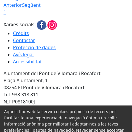
Anterior
Següent
1
Xarxes socials:
Crèdits
Contactar
Protecció de dades
Avís legal
Accessibilitat
Ajuntament del Pont de Vilomara i Rocafort
Plaça Ajuntament, 1
08254 El Pont de Vilomara i Rocafort
Tel. 938 318 811
NIF P0818100J
Aquest lloc web fa servir cookies pròpies i de tercers per
facilitar-te una experiència de navegació òptima i recollir
Amb la col·laboració de:
informació anònima per millorar i adaptar-nos a les teves
preferències i pautes de navegació. Navegar sense acceptar