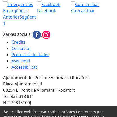
Emergències
Facebook
Com arribar
Anterior
Següent
1
Xarxes socials:
Crèdits
Contactar
Protecció de dades
Avís legal
Accessibilitat
Ajuntament del Pont de Vilomara i Rocafort
Plaça Ajuntament, 1
08254 El Pont de Vilomara i Rocafort
Tel. 938 318 811
NIF P0818100J
Aquest lloc web fa servir cookies pròpies i de tercers per