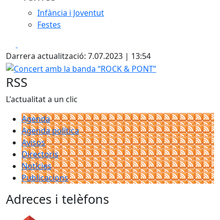
Infància i Joventut
Festes
Facebook
X
Darrera actualització: 7.07.2023 | 13:54
Concert amb la banda “ROCK & PONT”
RSS
L'actualitat a un clic
Agenda
Agenda política
Avisos
Directoris
Notícies
Publicacions
Adreces i telèfons