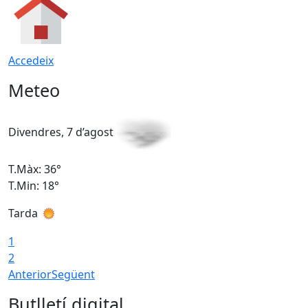
Accedeix
Meteo
Divendres, 7 d’agost
D
T.Màx: 36°
T
T.Min: 18°
T
Tarda
T
1
2
Anterior
Següent
Butlletí digital