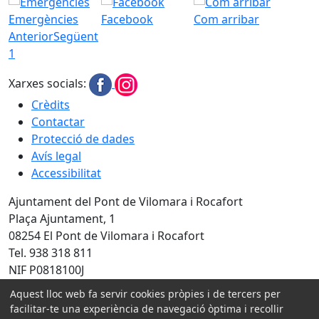
Emergències
Facebook
Com arribar
Anterior
Següent
1
Xarxes socials:
Crèdits
Contactar
Protecció de dades
Avís legal
Accessibilitat
Ajuntament del Pont de Vilomara i Rocafort
Plaça Ajuntament, 1
08254 El Pont de Vilomara i Rocafort
Tel. 938 318 811
NIF P0818100J
Aquest lloc web fa servir cookies pròpies i de tercers per
facilitar-te una experiència de navegació òptima i recollir
Amb la col·laboració de: