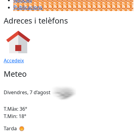
Publicacions
Adreces i telèfons
Accedeix
Meteo
Divendres, 7 d’agost
D
T.Màx: 36°
T
T.Min: 18°
T
Tarda
T