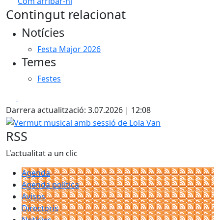
Com arribar-hi
Leaflet
| ©
OpenStreetMap
contributors
Contingut relacionat
+
Notícies
−
Festa Major 2026
Temes
Festes
Facebook
X
Darrera actualització: 3.07.2026 | 12:08
Vermut musical amb sessió de Lola Van
RSS
L'actualitat a un clic
Agenda
Agenda política
Avisos
Directoris
Notícies