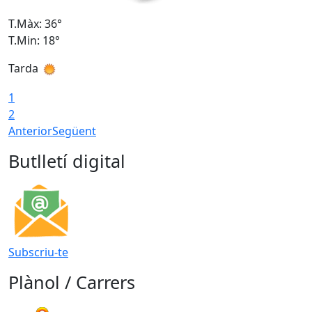
T.Màx: 36°
T
T.Min: 18°
T
Tarda
T
1
2
Anterior
Següent
Butlletí digital
Subscriu-te
Plànol / Carrers