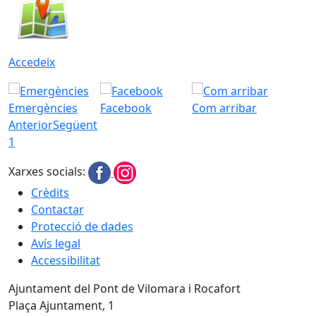
Accedeix
Emergències
Facebook
Com arribar
Anterior
Següent
1
Xarxes socials:
Crèdits
Contactar
Protecció de dades
Avís legal
Accessibilitat
Ajuntament del Pont de Vilomara i Rocafort
Plaça Ajuntament, 1