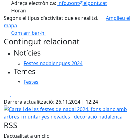
Adreça electrònica:
info.pont@elpont.cat
Horari:
Segons el tipus d'activitat que es realitzi.
Amplieu el
mapa
Com arribar-hi
Leaflet
| ©
OpenStreetMap
contributors
Contingut relacionat
+
Notícies
−
Festes nadalenques 2024
Temes
Festes
Facebook
X
Darrera actualització: 26.11.2024 | 12:24
Cartell de les festes de nadal 2024, fons blanc amb arbr
RSS
L'actualitat a un clic