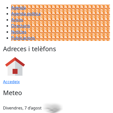
Agenda
Agenda política
Avisos
Directoris
Notícies
Publicacions
Adreces i telèfons
Accedeix
Meteo
Divendres, 7 d’agost
D