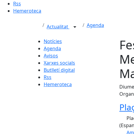
Rss
Hemeroteca
Agenda
Actualitat
Fe
Notícies
Agenda
Me
Avisos
Xarxes socials
Ma
Butlletí digital
Rss
Hemeroteca
Diumen
Organi
Pla
Pla
(Espan
Am