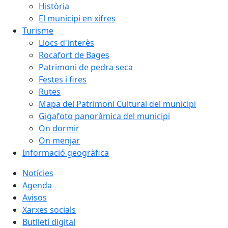
Història
El municipi en xifres
Turisme
Llocs d'interès
Rocafort de Bages
Patrimoni de pedra seca
Festes i fires
Rutes
Mapa del Patrimoni Cultural del municipi
Gigafoto panoràmica del municipi
On dormir
On menjar
Informació geogràfica
Notícies
Agenda
Avisos
Xarxes socials
Butlletí digital