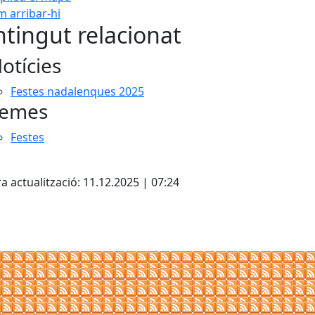
 arribar-hi
Leaflet
| ©
OpenStreetMap
con
tingut relacionat
otícies
Festes nadalenques 2025
emes
Festes
cebook
X
a actualització: 11.12.2025 | 07:24