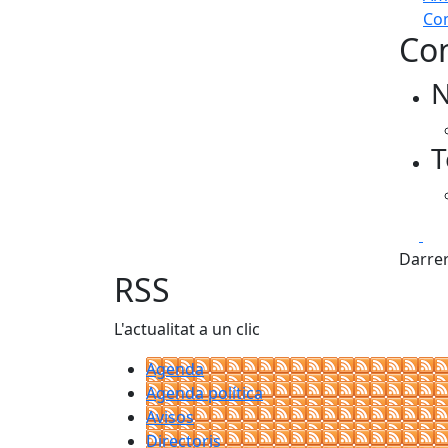
Com
Con
+
N
−
T
Fa
Darrer
RSS
L'actualitat a un clic
Agenda
Agenda política
Avisos
Directoris