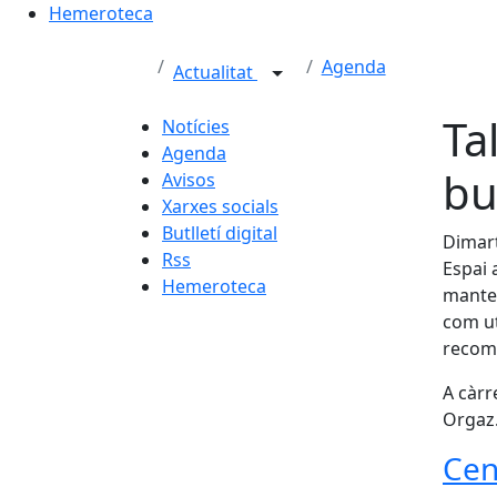
Hemeroteca
Agenda
Actualitat
Ta
Notícies
Agenda
bu
Avisos
Xarxes socials
Butlletí digital
Dimart
Rss
Espai 
Hemeroteca
manten
com uti
recoma
A càrr
Orgaz
Cen