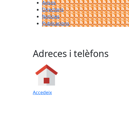
Avisos
Directoris
Notícies
Publicacions
Adreces i telèfons
Accedeix