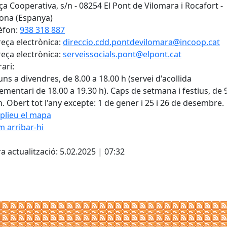
ça Cooperativa, s/n - 08254 El Pont de Vilomara i Rocafort -
ona (Espanya)
èfon:
938 318 887
eça electrònica:
direccio.cdd.pontdevilomara@incoop.cat
eça electrònica:
serveissocials.pont@elpont.cat
ari:
luns a divendres, de 8.00 a 18.00 h (servei d'acollida
mentari de 18.00 a 19.30 h). Caps de setmana i festius, de 
h. Obert tot l'any excepte: 1 de gener i 25 i 26 de desembre.
plieu el mapa
 arribar-hi
Leaflet
| ©
OpenStreetMap
con
cebook
X
a actualització: 5.02.2025 | 07:32