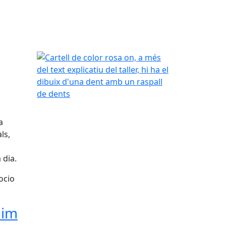
Cartell de color rosa on, a més del text explicatiu 
a
ls,
 dia.
ocio
uim