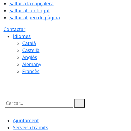
Saltar a la capçalera
Saltar al contingut
Saltar al peu de pàgina
Contactar
Idiomes
Català
Castellà
Anglès
Alemany
Francès
07.08.2026 | 04:35
Cercar:
Ajuntament
Serveis i tràmits