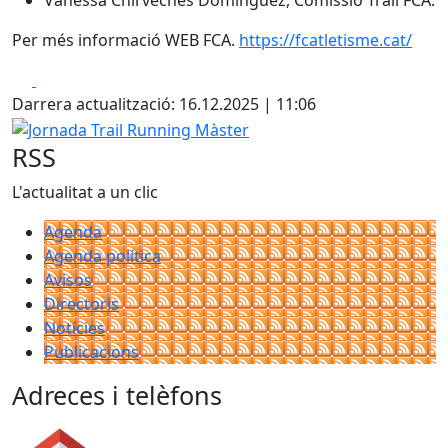
Vanessa Chirveches Domínguez, Comissió Trail FCA.
Per més informació WEB FCA.
https://fcatletisme.cat/
Facebook
X
Darrera actualització: 16.12.2025 | 11:06
Jornada Trail Running Màster
RSS
L'actualitat a un clic
Agenda
Agenda política
Avisos
Directoris
Notícies
Publicacions
Adreces i telèfons