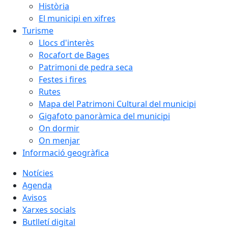
Història
El municipi en xifres
Turisme
Llocs d'interès
Rocafort de Bages
Patrimoni de pedra seca
Festes i fires
Rutes
Mapa del Patrimoni Cultural del municipi
Gigafoto panoràmica del municipi
On dormir
On menjar
Informació geogràfica
Notícies
Agenda
Avisos
Xarxes socials
Butlletí digital