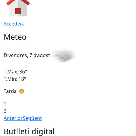
Accedeix
Meteo
Divendres, 7 d’agost
D
T.Màx: 36°
T
T.Min: 18°
T
Tarda
T
1
2
Anterior
Següent
Butlletí digital